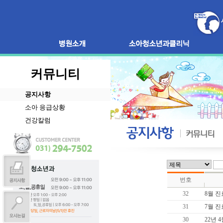
커뮤니티
공지사항
소아 응급상황
건강칼럼
번호
32
8월 진
31
7월 진
30
22년 