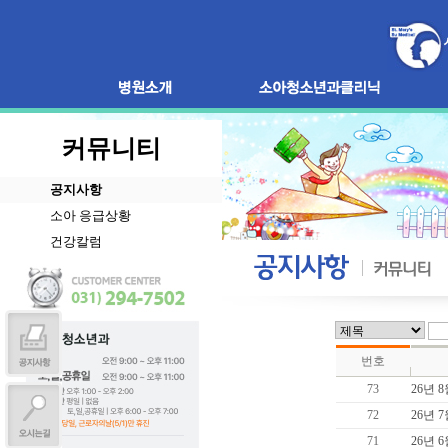
커뮤니티
공지사항
소아 응급상황
건강칼럼
번호
73
26년 
72
26년 
71
26년 