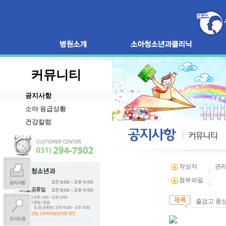
커뮤니티
공지사항
소아 응급상황
건강칼럼
작성자
관
첨부파일
즐겁고 풍성