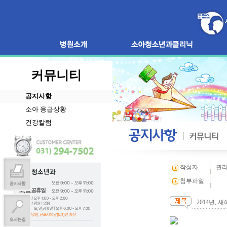
커뮤니티
공지사항
소아 응급상황
건강칼럼
작성자
관
첨부파일
2014년, 