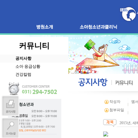
커뮤니티
공지사항
소아 응급상황
건강칼럼
작성자
엠
첨부파일
2015년, 