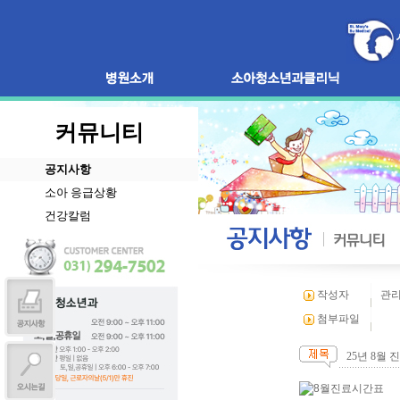
커뮤니티
공지사항
소아 응급상황
건강칼럼
작성자
관
첨부파일
25년 8월